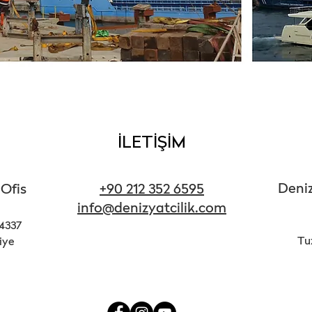
İLETİŞİM
Deniz
 Ofis
+90 212 352 6595
info@denizyatcilik.com
34337
Tuz
iye