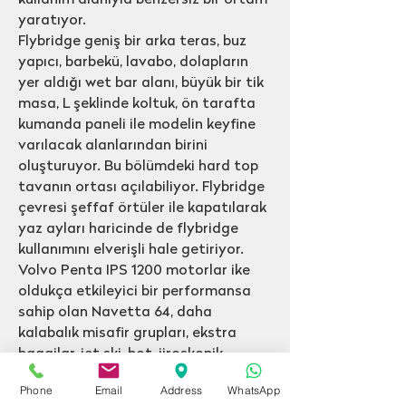
kullanım alanıyla benzersiz bir ortam
yaratıyor.
Flybridge geniş bir arka teras, buz
yapıcı, barbekü, lavabo, dolapların
yer aldığı wet bar alanı, büyük bir tik
masa, L şeklinde koltuk, ön tarafta
kumanda paneli ile modelin keyfine
varılacak alanlarından birini
oluşturuyor. Bu bölümdeki hard top
tavanın ortası açılabiliyor. Flybridge
çevresi şeffaf örtüler ile kapatılarak
yaz ayları haricinde de flybridge
kullanımını elverişli hale getiriyor.
Volvo Penta IPS 1200 motorlar ike
oldukça etkileyici bir performansa
sahip olan Navetta 64, daha
kalabalık misafir grupları, ekstra
bagajlar, jet ski, bot, jiroskopik
sabitleyici gibi ağırlığı artırıcı
Phone
Email
Address
WhatsApp
durumlarda IPS1350 motorlar ile