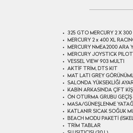
325 GTO MERCURY 2 X 30
MERCURY 2 x 400 XL RAC
MERCURY NMEA2000 ARA 
MERCURY JOYSTICK PILOT
VESSEL VIEW 903 MULTI
AKTİF TRİM, DTS KIT
MAT LATI GREY GÖRÜNÜM
SALONDA YÜKSEKLİĞİ AYARL
KABİN ARKASINDA ÇİFT KİŞ
ÖN OTURMA GRUBU GEÇİŞ
MASA/GÜNEŞLENME YATAĞ
KATLANIR SICAK SOĞUK MU
BEACH MODU PAKETİ (İSKE
TRİM TABLAR
SU ISITICISI (30 L)