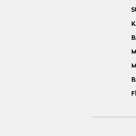
S
K
B
M
M
B
F