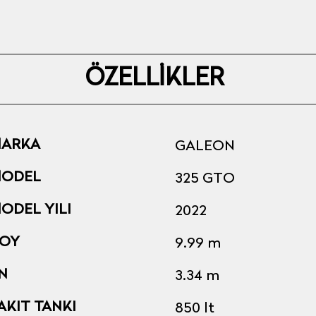
ÖZELLİKLER
ARKA
GALEON
ODEL
325 GTO
ODEL YILI
2022
OY
9.99 m
N
3.34 m
AKIT TANKI
850 lt