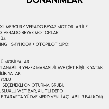
DONANIMLAR
0 XL MERCURY VERADO BEYAZ MOTORLAR İLE
ING VERADO BEYAZ MOTORLAR
YÜZ
ING + SKYHOOK + OTOPİLOT (JPO)
LÜ MOBİLYALAR
ANABİLİR YEMEK MASASI /İLAVE ÇİFT KİŞİLİK YATAK
İLİK YATAK
 YOLU
I SEÇENEKLİ ÖN OTURMA GRUBU
SLUKLU WET BAR, KİLİTLİ DEPO
LE TARAFTA YÜZME MERDİVENLİ AÇILABİLİR BALKON)