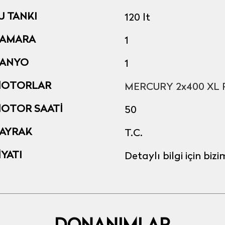
U TANKI
120 lt
AMARA
1
ANYO
1
OTORLAR
M
ERCURY 2x4
00 XL
OTOR SAATİ
50
AYRAK
T.C.
İYATI
Detaylı bilgi için bizi