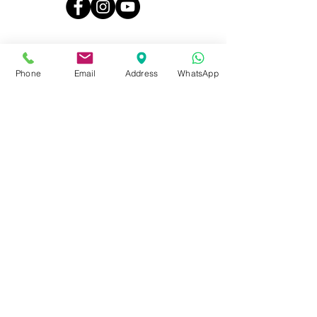
Deniz Yatçılık Merkez Ofis
-
Phone
Email
Address
WhatsApp
Tepecik Yolu No 82 Etiler 34337
Beşiktaş / İstanbul / Türkiye