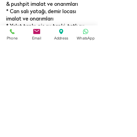
& pushpit imalat ve onarımları
* Can salı yatağı, demir locası
imalat ve onarımları
* Yakıt tankı, pis su tanki, tatlı su
tankı imalat ve onarımları
Phone
Email
Address
WhatsApp
AHŞAP İŞLERİ
* Teak Güverte
* Mobilya Uygulamaları
* Genel Ahşap Onarımları
* Yakıt tankı, pis su tanki, tatlı su
tankı imalat ve onarımları
.