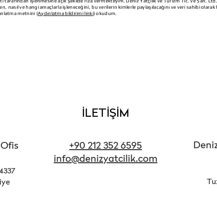
Şti tarafından işlenmesine açık şekilde rıza vermekteyim. Deniz Yatçılık ve Turizm Tic. ve San. Ltd
en, nasıl ve hangi amaçlarla işleneceğini, bu verilerin kimlerle paylaşılacağını ve veri sahibi olarak
nlatma metnini (
Aydınlatma bildirimi linki
) okudum.
İLETİŞİM
Deniz
 Ofis
+90 212 352 6595
info@denizyatcilik.com
34337
Tuz
iye