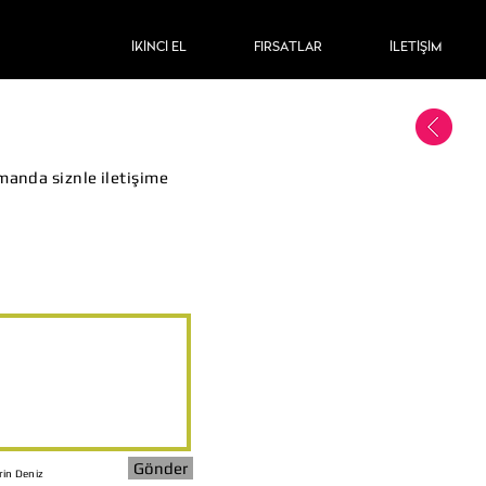
İKİNCİ EL
FIRSATLAR
İLETİŞİM
amanda siznle iletişime
Gönder
rin Deniz