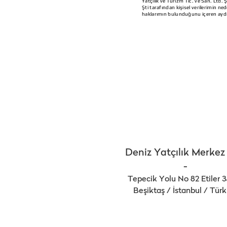
Yatçılık ve Turizm Tic. ve San. Ltd. 
Şti tarafından kişisel verilerimin ned
haklarımın bulunduğunu içeren aydı
Deniz Yatçılık Merkez
-
Tepecik Yolu No 82 Etiler 
Beşiktaş / İstanbul / Türk